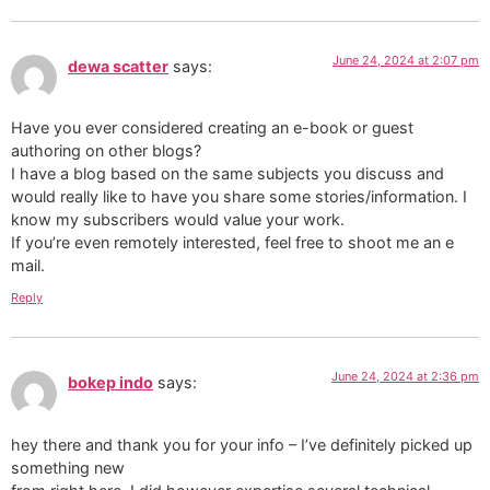
June 24, 2024 at 2:07 pm
dewa scatter
says:
Have you ever considered creating an e-book or guest
authoring on other blogs?
I have a blog based on the same subjects you discuss and
would really like to have you share some stories/information. I
know my subscribers would value your work.
If you’re even remotely interested, feel free to shoot me an e
mail.
Reply
June 24, 2024 at 2:36 pm
bokep indo
says:
hey there and thank you for your info – I’ve definitely picked up
something new