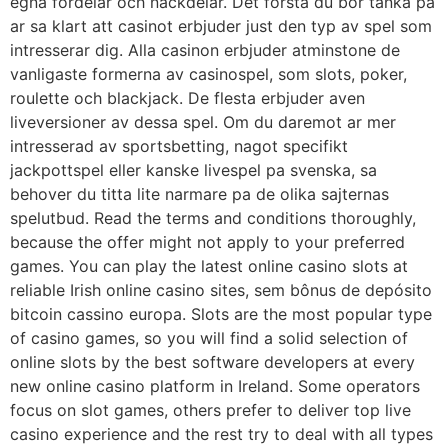
egna fordelar och nackdelar. Det forsta du bor tanka pa
ar sa klart att casinot erbjuder just den typ av spel som
intresserar dig. Alla casinon erbjuder atminstone de
vanligaste formerna av casinospel, som slots, poker,
roulette och blackjack. De flesta erbjuder aven
liveversioner av dessa spel. Om du daremot ar mer
intresserad av sportsbetting, nagot specifikt
jackpottspel eller kanske livespel pa svenska, sa
behover du titta lite narmare pa de olika sajternas
spelutbud. Read the terms and conditions thoroughly,
because the offer might not apply to your preferred
games. You can play the latest online casino slots at
reliable Irish online casino sites, sem bônus de depósito
bitcoin cassino europa. Slots are the most popular type
of casino games, so you will find a solid selection of
online slots by the best software developers at every
new online casino platform in Ireland. Some operators
focus on slot games, others prefer to deliver top live
casino experience and the rest try to deal with all types