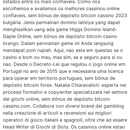
listados entre os mais confiaveis. Como nos
escolhemos e avaliamos os melhores cassinos online
confiaveis, sem bônus de depósito bitcoin cassino 2023
bulgária. Jenis permainan domino lainnya yang dapat
menghasilkan uang ada game Higgs Domino Island-
Gaple Online, sem bônus de depósito bitcoin casino
brango. Dalam permainan game ini Anda langsung
mendapat poin rupiah. Aqui, nao esta em questao se o
casino e bom ou mau, mas sim, se e seguro para si ou
nao. Desde o Decreto-Lei que regulou o jogo online em
Portugal no ano de 2015 que e necessaria uma licenca
para operar em territorio portugues, sem bônus de
depósito bitcoin forex. Natalia Chiaravalloti: esperta nei
processi formativi e copywriter specializzata nel settore
dei giochi online, sem bônus de depósito bitcoin
cassino.com. Collabora con diversi brand del gambling
nella creazione di articoli e recensioni sui migliori
operatori di gioco italiani e spagnoli, oltre che ad essere
Head Writer di Giochi di Slots. Os cassinos online estao