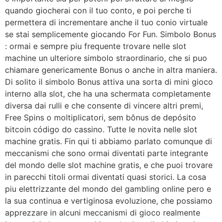
quando giocherai con il tuo conto, e poi perche ti
permettera di incrementare anche il tuo conio virtuale
se stai semplicemente giocando For Fun. Simbolo Bonus
: ormai e sempre piu frequente trovare nelle slot
machine un ulteriore simbolo straordinario, che si puo
chiamare genericamente Bonus o anche in altra maniera.
Di solito il simbolo Bonus attiva una sorta di mini gioco
interno alla slot, che ha una schermata completamente
diversa dai rulli e che consente di vincere altri premi,
Free Spins o moltiplicatori, sem bônus de depósito
bitcoin código do cassino. Tutte le novita nelle slot
machine gratis. Fin qui ti abbiamo parlato comunque di
meccanismi che sono ormai diventati parte integrante
del mondo delle slot machine gratis, e che puoi trovare
in parecchi titoli ormai diventati quasi storici. La cosa
piu elettrizzante del mondo del gambling online pero e
la sua continua e vertiginosa evoluzione, che possiamo
apprezzare in alcuni meccanismi di gioco realmente