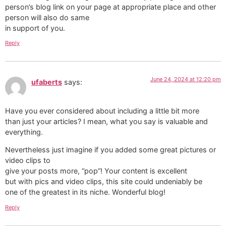
person’s blog link on your page at appropriate place and other
person will also do same
in support of you.
Reply
June 24, 2024 at 12:20 pm
ufaberts
says:
Have you ever considered about including a little bit more
than just your articles? I mean, what you say is valuable and
everything.
Nevertheless just imagine if you added some great pictures or
video clips to
give your posts more, “pop”! Your content is excellent
but with pics and video clips, this site could undeniably be
one of the greatest in its niche. Wonderful blog!
Reply