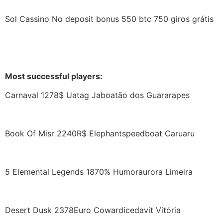
Sol Cassino No deposit bonus 550 btc 750 giros grátis
Most successful players:
Carnaval 1278$ Uatag Jaboatão dos Guararapes
Book Of Misr 2240R$ Elephantspeedboat Caruaru
5 Elemental Legends 1870% Humoraurora Limeira
Desert Dusk 2378Euro Cowardicedavit Vitória