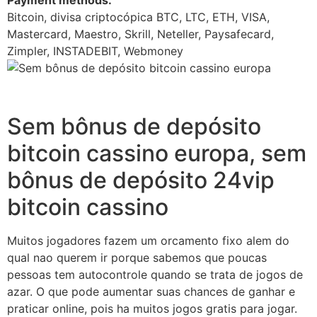
Bitcoin, divisa criptocópica BTC, LTC, ETH, VISA,
Mastercard, Maestro, Skrill, Neteller, Paysafecard,
Zimpler, INSTADEBIT, Webmoney
Sem bônus de depósito
bitcoin cassino europa, sem
bônus de depósito 24vip
bitcoin cassino
Muitos jogadores fazem um orcamento fixo alem do
qual nao querem ir porque sabemos que poucas
pessoas tem autocontrole quando se trata de jogos de
azar. O que pode aumentar suas chances de ganhar e
praticar online, pois ha muitos jogos gratis para jogar.