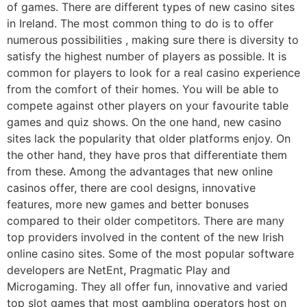
of games. There are different types of new casino sites
in Ireland. The most common thing to do is to offer
numerous possibilities , making sure there is diversity to
satisfy the highest number of players as possible. It is
common for players to look for a real casino experience
from the comfort of their homes. You will be able to
compete against other players on your favourite table
games and quiz shows. On the one hand, new casino
sites lack the popularity that older platforms enjoy. On
the other hand, they have pros that differentiate them
from these. Among the advantages that new online
casinos offer, there are cool designs, innovative
features, more new games and better bonuses
compared to their older competitors. There are many
top providers involved in the content of the new Irish
online casino sites. Some of the most popular software
developers are NetEnt, Pragmatic Play and
Microgaming. They all offer fun, innovative and varied
top slot games that most gambling operators host on