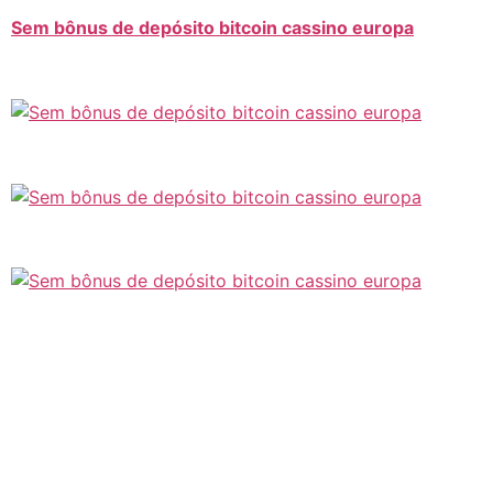
Sem bônus de depósito bitcoin cassino europa