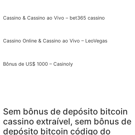
Cassino & Cassino ao Vivo – bet365 cassino
Cassino Online & Cassino ao Vivo – LeoVegas
Bônus de US$ 1000 – Casinoly
Sem bônus de depósito bitcoin
cassino extraível, sem bônus de
depósito bitcoin código do