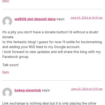
Reply
June 24, 2024 at 10:41 am
wd808 slot deposit dana
says:
It’s a pity you don’t have a donate button! I’d without a doubt
donate
to this fantastic blog! I guess for now i’ll settle for bookmarking
and adding your RSS feed to my Google account.
I look forward to new updates and will share this blog with my
Facebook group.
Talk soon!
Reply
June 24, 2024 at 11:01 am
bokep simontok
says:
Link exchange is nothing else but it is only placing the other