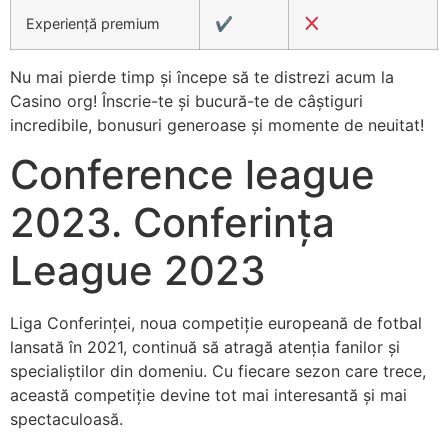
Experiență premium
✔
Nu mai pierde timp și începe să te distrezi acum la
Casino org! Înscrie-te și bucură-te de câștiguri
incredibile, bonusuri generoase și momente de neuitat!
Conference league
2023. Conferința
League 2023
Liga Conferinței, noua competiție europeană de fotbal
lansată în 2021, continuă să atragă atenția fanilor și
specialiștilor din domeniu. Cu fiecare sezon care trece,
această competiție devine tot mai interesantă și mai
spectaculoasă.