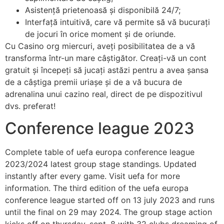
Asistență prietenoasă și disponibilă 24/7;
Interfață intuitivă, care vă permite să vă bucurați
de jocuri în orice moment și de oriunde.
Cu Casino org miercuri, aveți posibilitatea de a vă
transforma într-un mare câștigător. Creați-vă un cont
gratuit și începeți să jucați astăzi pentru a avea șansa
de a câștiga premii uriașe și de a vă bucura de
adrenalina unui cazino real, direct de pe dispozitivul
dvs. preferat!
Conference league 2023
Complete table of uefa europa conference league
2023/2024 latest group stage standings. Updated
instantly after every game. Visit uefa for more
information. The third edition of the uefa europa
conference league started off on 13 july 2023 and runs
until the final on 29 may 2024. The group stage action