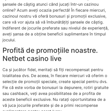
șansele de câștig atunci când jucați într-un cazinou
online? Acum aveți ocazia perfectă! În fiecare miercuri,
cazinoul nostru vă oferă bonusuri și promoții exclusive,
care vă vor ajuta să vă îmbunătățiți șansele de câștig.
Indiferent de jocurile preferate sau nivelul de experiență,
aveți șansa de a obține beneficii suplimentare în timpul
jocului.
Profită de promoțiile noastre.
Netbet casino live
Ca și jucător fidel, meritați să fiți recompensat pentru
loialitatea dvs. De aceea, în fiecare miercuri vă oferim o
selecție de promoții speciale, create special pentru dvs.
Fie că este vorba de bonusuri la depunere, rotiri gratuite
sau cashback, veți avea posibilitatea de a profita de
aceste beneficii exclusive. Nu ratați oportunitatea de a
vă juca jocurile preferate și de a primi recompense