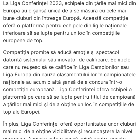
La Liga Conferinței 2023, echipele din țările mai mici din
Europa au o șansă unică de a se măsura cu cele mai
bune cluburi din întreaga Europă. Această competiție
oferă o platformă pentru echipele din ligile naționale
inferioare să se lupte pentru un loc în competițiile
europene de top.
Competiția promite să aducă emoție și spectacol
datorită sistemului său inovator de calificare. Echipele
care nu reușesc să se califice în Liga Campionilor sau
Liga Europa din cauza clasamentului lor în campionatele
naționale au acum o altă șansă de a concura într-o
competiție europeană. Liga Conferinței oferă echipei o
platformă pe care să se lupte pentru titlul de campioană
a țărilor mai mici și de a obține un loc în competițiile de
top ale Europei.
În plus, Liga Conferinței oferă oportunitatea unor cluburi
mai mici de a obține vizibilitate și recunoaștere la nivel
european. Aceasta este o șansă unică pentru aceste