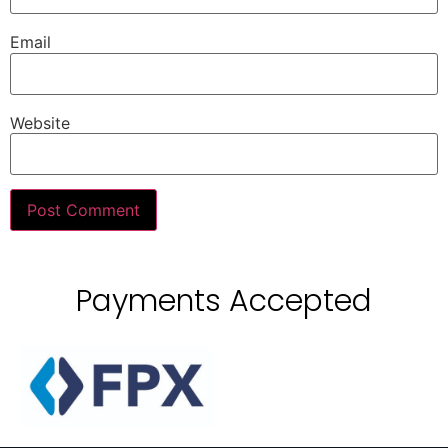
Email
Website
Payments Accepted