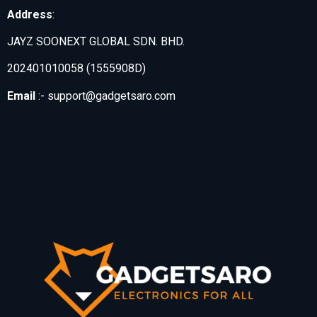
Address
:
JAYZ SOONEXT GLOBAL SDN. BHD.
202401010058 (1555908D)
Email
:-
support@gadgetsaro.com