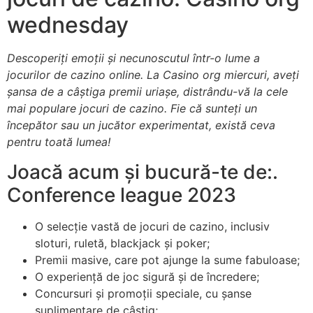
wednesday
Descoperiți emoții și necunoscutul într-o lume a
jocurilor de cazino online. La Casino org miercuri, aveți
șansa de a câștiga premii uriașe, distrându-vă la cele
mai populare jocuri de cazino. Fie că sunteți un
începător sau un jucător experimentat, există ceva
pentru toată lumea!
Joacă acum și bucură-te de:.
Conference league 2023
O selecție vastă de jocuri de cazino, inclusiv
sloturi, ruletă, blackjack și poker;
Premii masive, care pot ajunge la sume fabuloase;
O experiență de joc sigură și de încredere;
Concursuri și promoții speciale, cu șanse
suplimentare de câștig;