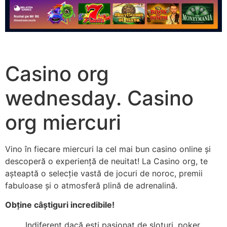
Casino org
wednesday. Casino
org miercuri
Vino în fiecare miercuri la cel mai bun casino online și
descoperă o experiență de neuitat! La Casino org, te
așteaptă o selecție vastă de jocuri de noroc, premii
fabuloase și o atmosferă plină de adrenalină.
Obține câștiguri incredibile!
Indiferent dacă ești pasionat de sloturi, poker,