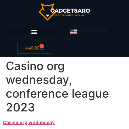
(MYR)
RM
0
RM
0.00
Casino org
wednesday,
conference league
2023
Casino org wednesday